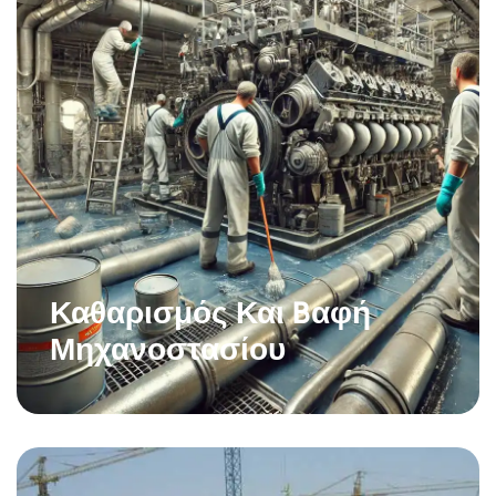
Καθαρισμός Και Bαφή
Μηχανοστασίου