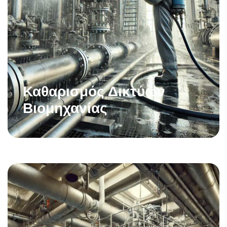
Καθαρισμός Δικτύων
Βιομηχανίας