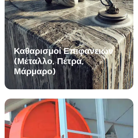
Καθαρισμοί Επιφανειών
(μέταλλο, Πέτρα,
Μάρμαρο)